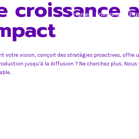
e croissance 
Home
Entreprise
Exp
impact
 votre vision, conçoit des stratégies proactives, offr
production jusqu’à la diffusion ? Ne cherchez plus. Nou
able.