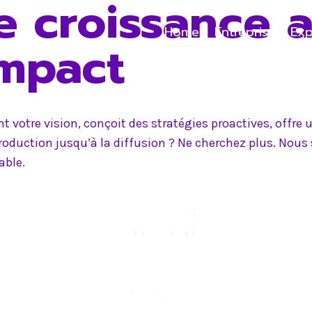
e croissance 
Home
Entreprise
Exp
impact
 votre vision, conçoit des stratégies proactives, offr
production jusqu’à la diffusion ? Ne cherchez plus. Nou
able.