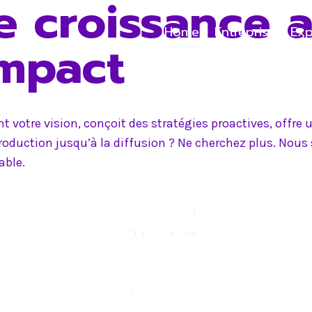
e croissance 
Home
Entreprise
Exp
impact
 votre vision, conçoit des stratégies proactives, offr
production jusqu’à la diffusion ? Ne cherchez plus. Nou
able.