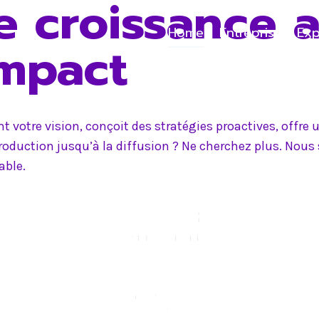
e croissance 
Home
Entreprise
Exp
impact
 votre vision, conçoit des stratégies proactives, offr
production jusqu’à la diffusion ? Ne cherchez plus. Nou
able.