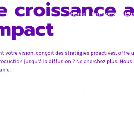
e croissance 
Home
Entreprise
Exp
impact
 votre vision, conçoit des stratégies proactives, offr
production jusqu’à la diffusion ? Ne cherchez plus. Nou
able.