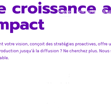
e croissance 
Home
Entreprise
Exp
impact
 votre vision, conçoit des stratégies proactives, offr
production jusqu’à la diffusion ? Ne cherchez plus. Nou
able.