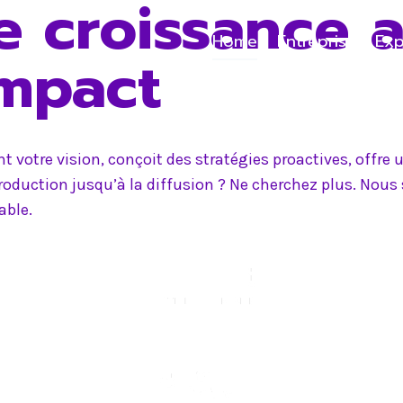
e croissance 
Home
Entreprise
Exp
impact
 votre vision, conçoit des stratégies proactives, offr
production jusqu’à la diffusion ? Ne cherchez plus. Nou
able.