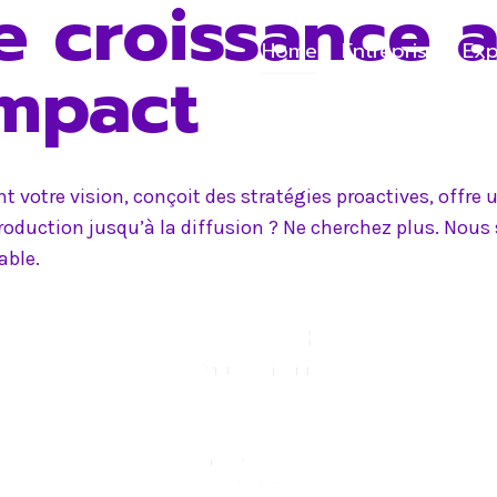
e croissance 
Home
Entreprise
Exp
impact
 votre vision, conçoit des stratégies proactives, offr
production jusqu’à la diffusion ? Ne cherchez plus. Nou
able.