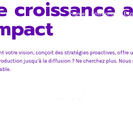
e croissance 
Home
Entreprise
Exp
impact
 votre vision, conçoit des stratégies proactives, offr
production jusqu’à la diffusion ? Ne cherchez plus. Nou
able.