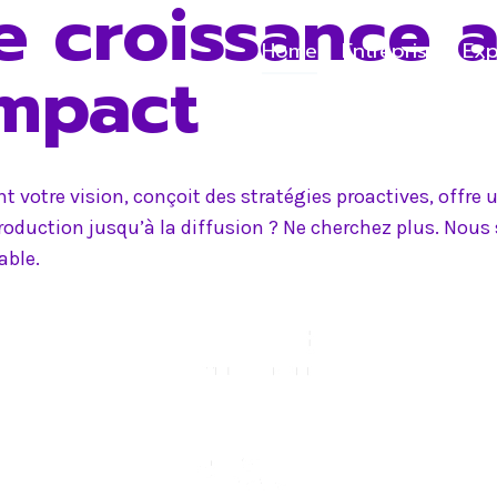
e croissance 
Home
Entreprise
Exp
impact
 votre vision, conçoit des stratégies proactives, offr
production jusqu’à la diffusion ? Ne cherchez plus. Nou
able.