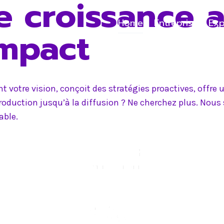
e croissance 
Home
Entreprise
Exp
impact
 votre vision, conçoit des stratégies proactives, offr
production jusqu’à la diffusion ? Ne cherchez plus. Nou
able.