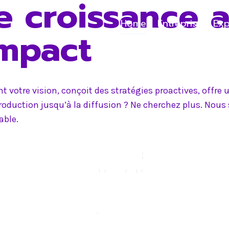
e croissance 
Home
Entreprise
Exp
impact
 votre vision, conçoit des stratégies proactives, offr
production jusqu’à la diffusion ? Ne cherchez plus. Nou
able.