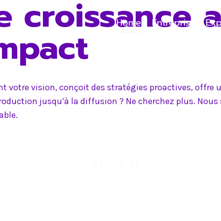
e croissance 
Home
Entreprise
Exp
impact
 votre vision, conçoit des stratégies proactives, offr
production jusqu’à la diffusion ? Ne cherchez plus. Nou
able.