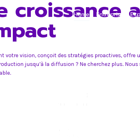
e croissance 
Home
Entreprise
Exp
impact
 votre vision, conçoit des stratégies proactives, offr
production jusqu’à la diffusion ? Ne cherchez plus. Nou
able.